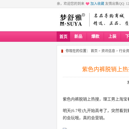
亲，欢迎您的到来
加入收藏
友情出售QQ: 129
新品
爆款
上装
首页
你现在的位置：
首页
>
资讯信息
>
行业
紫色内裤脱销上热
紫色内裤脱销上热搜，理工男上淘宝
明天(6.7号)九开始高考了，突然
的会玩哦，真的会营销。