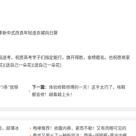
夏季新中式改良年轻连衣裙向日葵
品送考，祝愿高考学子们指定能行，旗开得胜，金榜题名。也祝愿商家
][送自己一朵花][送自己一朵花]
3条”就够
下一篇：
体验修鞋师傅的一天！这手太巧了，啥鞋
都会修！越看越上头！
验，超薄冰
咆哮推荐！收腹内裤，紧而不勒！又有肉眼可见的
秦岚又带火了一种新穿法：西装+阔腿裤+露出内裤