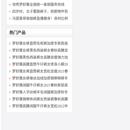
领秀梦舒雅全国统一美丽服务热线
四岁时，太子要脱裤子，把那物件剪
冯提莫穿瑜伽裤直播健身！身材比例
热门产品
梦舒雅女裤直筒毛呢裤加厚冬新款高
梦舒雅女裤黑色西装裤女春秋高腰显
梦舒雅黑色西装裤女高腰显瘦弹力加
梦舒雅高腰直筒牛仔裤女修身小脚20
梦舒雅女裤直筒裤女宽松显瘦2021春
梦舒雅女裤蚕丝加绒加厚微喇棉裤冬
梦舒雅阔腿牛仔裤女2021春秋新款高
梦舒雅人字纹棉羊毛阔腿裤加厚秋冬
梦舒雅微喇休闲裤女西装裤春秋高腰
梦舒雅高腰阔腿牛仔裤女宽松2022年