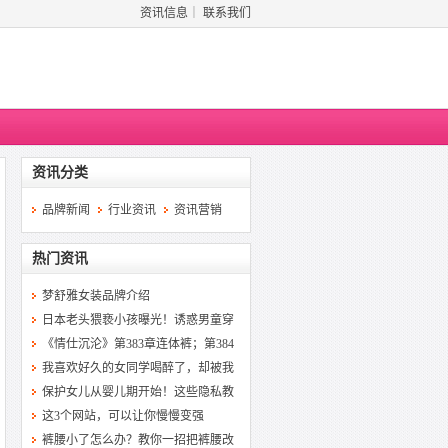
资讯信息
｜
联系我们
资讯分类
品牌新闻
行业资讯
资讯营销
热门资讯
梦舒雅女装品牌介绍
日本老头猥亵小孩曝光！诱惑男童穿
《情仕沉沦》第383章连体裤；第384
我喜欢好久的女同学喝醉了，却被我
保护女儿从婴儿期开始！这些隐私教
这3个网站，可以让你慢慢变强
裤腰小了怎么办？教你一招把裤腰改