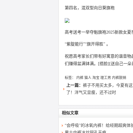
第四名，混双型向日葵旗袍
高考送考一举夺魁旗袍2025新款女
“紫腚能行”“旗开得胜” 。
祝愿高考家长们带有好寓意的谐音物
们赚得盆满钵满。[捂脸][送自己一朵花
标签：
内裤
猫人
淘宝
理工男
内裤脱销
上一篇：
裤子不用买太多，今夏有这“
了！洋气又显瘦，还不过时
相似文章
“会呼吸”的冰氧内裤！给经期超爽体
男士内裤冰丝网孔无痕