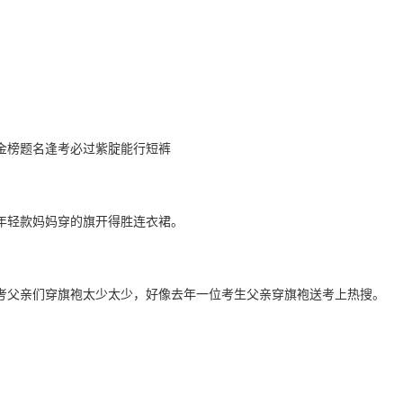
考金榜题名逢考必过紫腚能行短裤
考年轻款妈妈穿的旗开得胜连衣裙。
考父亲们穿旗袍太少太少，好像去年一位考生父亲穿旗袍送考上热搜。