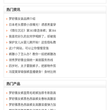
热门资讯
梦舒雅女装品牌介绍
日本老头猥亵小孩曝光！诱惑男童穿
《情仕沉沦》第383章连体裤；第384
我喜欢好久的女同学喝醉了，却被我
保护女儿从婴儿期开始！这些隐私教
这3个网站，可以让你慢慢变强
裤腰小了怎么办？教你一招把裤腰改
领秀梦舒雅全国统一美丽服务热线
四岁时，太子要脱裤子，把那物件剪
冯提莫穿瑜伽裤直播健身！身材比例
热门产品
梦舒雅女裤直筒毛呢裤加厚冬新款高
梦舒雅女裤黑色西装裤女春秋高腰显
梦舒雅黑色西装裤女高腰显瘦弹力加