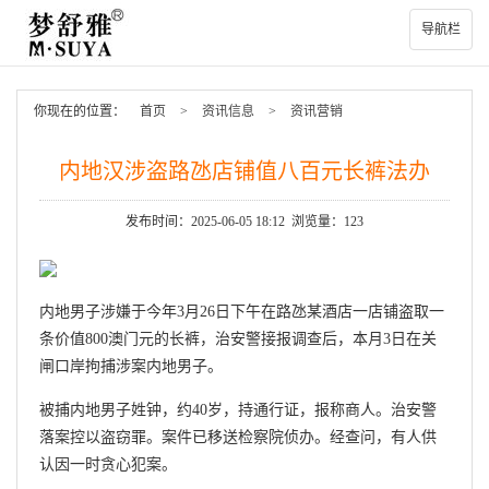
导航栏
你现在的位置：
首页
>
资讯信息
>
资讯营销
内地汉涉盗路氹店铺值八百元长裤法办
发布时间：2025-06-05 18:12 浏览量：123
内地男子涉嫌于今年3月26日下午在路氹某酒店一店铺盗取一
条价值800澳门元的长裤，治安警接报调查后，本月3日在关
闸口岸拘捕涉案内地男子。
被捕内地男子姓钟，约40岁，持通行证，报称商人。治安警
落案控以盗窃罪。案件已移送检察院侦办。经查问，有人供
认因一时贪心犯案。