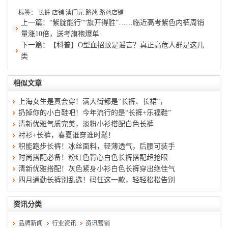
标签：
长裤
店铺
澳门元
路氹
路氹店铺
上一篇：
“紫腚能行”“旗开得胜”……临近高考紫色内裤周销
量涨10倍，送考旗袍爆单
下一篇：
【科普】O型血招蚊是谣言？真正高危人群是这几
类
相似文章
上海女生是真会穿！满大街都是“长裤、长裙”，
扔掉你的小白鞋吧！今年流行的是“长裤+乐福鞋”
清新优雅气质完美，淡粉小衫搭配白色长裤
衬衫+长裤，春夏谁穿谁时髦！
积能跑步长裤！冰丝面料，轻薄透气，后腰可装手
时尚搭配必备！粉红色背心白色长裤搭配超抢眼
清新优雅搭配！灰色紧身小衫白色长裤穿出绝佳气
四月通勤长裤别乱选！码住这一款，轻轻松松告别
资讯分类
品牌新闻
行业资讯
资讯营销