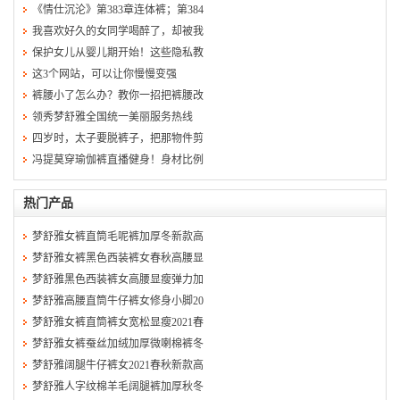
《情仕沉沦》第383章连体裤；第384
我喜欢好久的女同学喝醉了，却被我
保护女儿从婴儿期开始！这些隐私教
这3个网站，可以让你慢慢变强
裤腰小了怎么办？教你一招把裤腰改
领秀梦舒雅全国统一美丽服务热线
四岁时，太子要脱裤子，把那物件剪
冯提莫穿瑜伽裤直播健身！身材比例
热门产品
梦舒雅女裤直筒毛呢裤加厚冬新款高
梦舒雅女裤黑色西装裤女春秋高腰显
梦舒雅黑色西装裤女高腰显瘦弹力加
梦舒雅高腰直筒牛仔裤女修身小脚20
梦舒雅女裤直筒裤女宽松显瘦2021春
梦舒雅女裤蚕丝加绒加厚微喇棉裤冬
梦舒雅阔腿牛仔裤女2021春秋新款高
梦舒雅人字纹棉羊毛阔腿裤加厚秋冬