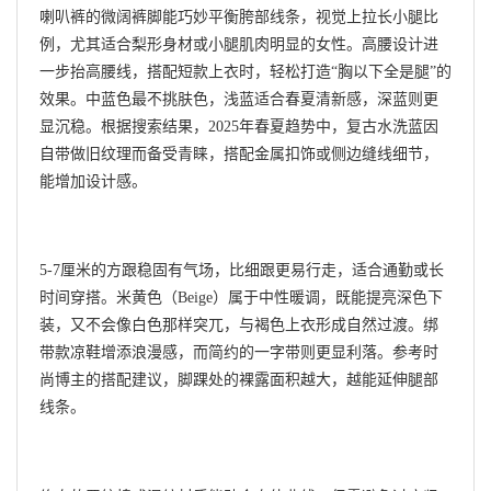
喇叭裤的微阔裤脚能巧妙平衡胯部线条，视觉上拉长小腿比
例，尤其适合梨形身材或小腿肌肉明显的女性。高腰设计进
一步抬高腰线，搭配短款上衣时，轻松打造“胸以下全是腿”的
效果。中蓝色最不挑肤色，浅蓝适合春夏清新感，深蓝则更
显沉稳。根据搜索结果，2025年春夏趋势中，复古水洗蓝因
自带做旧纹理而备受青睐，搭配金属扣饰或侧边缝线细节，
能增加设计感。
5-7厘米的方跟稳固有气场，比细跟更易行走，适合通勤或长
时间穿搭。米黄色（Beige）属于中性暖调，既能提亮深色下
装，又不会像白色那样突兀，与褐色上衣形成自然过渡。绑
带款凉鞋增添浪漫感，而简约的一字带则更显利落。参考时
尚博主的搭配建议，脚踝处的裸露面积越大，越能延伸腿部
线条。