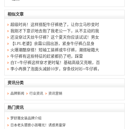
相似文章
超级时尚！这样搭配牛仔裤绝了，让你立马秒变时
我刚才下意识地去抱了我老公一下，从不主动的我
还没穿过天丝牛仔裤？这个夏天你应该试试！男女
【LPL老婆】余霜公园出游，紧身牛仔裤凸显身
火爆潮酷穿搭！短袖工装裤或牛仔裤，潮搭秘籍大
牛仔裤有这些特征的赶紧都扔了吧，踩雷
白T+牛仔裤这样穿才更时髦！基础高级又亮眼，百
李小冉换了泡面头减龄10岁，穿条纹衬衫+牛仔裤，
资讯分类
品牌新闻
行业资讯
资讯营销
热门资讯
梦舒雅女装品牌介绍
日本老头猥亵小孩曝光！诱惑男童穿