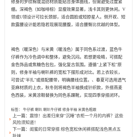
修身的罗纹棉或混纺材质能贴合身体曲线，但需避免过度紧
绷。深褐色（如咖啡棕）显瘦效果显著，浅卡其则更休闲。V
领或U领设计可拉长颈部，适合圆脸或短脖星人。侧开衩、短
款露腰设计能若隐若现展现腰腹，适合腰臀比优越的体型。
褐色（暖深色）与米黄（暖浅色）属于同色系过渡，蓝色牛
仔裤作为冷色调中和整体，避免沉闷。若想更吸睛，可搭配
金色饰品或焦糖色包包，强化复古氛围。遵循“上紧下松”原
则，修身半袖与喇叭裤的宽松下摆形成对比。若上衣较长，
可尝试“半扎”或搭配腰带，明确腰线位置。、春夏可选用透气
亚麻材质的上衣，秋冬则将褐色半袖换成针织款，外搭燕麦
色西装，米黄凉鞋替换为同色系踝靴，实现四季穿搭闭环。
标签：
牛仔裤
喇叭
喇叭牛仔裤
修身半袖
米黄色粗跟
上一篇：
震惊！出差归来穿“沉睡”衣柜一个月的内裤？这些
风险须知道！
下一篇：
闺蜜的日常穿搭:棕色宽松休闲裤搭配浅色黑点五
趾袜