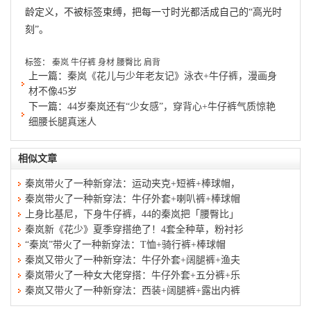
龄定义，不被标签束缚，把每一寸时光都活成自己的“高光时
刻”。
标签：
秦岚
牛仔裤
身材
腰臀比
肩背
上一篇：
秦岚《花儿与少年老友记》泳衣+牛仔裤，漫画身
材不像45岁
下一篇：
44岁秦岚还有“少女感”，穿背心+牛仔裤气质惊艳
细腰长腿真迷人
相似文章
秦岚带火了一种新穿法：运动夹克+短裤+棒球帽，
秦岚带火了一种新穿法：牛仔外套+喇叭裤+棒球帽
上身比基尼，下身牛仔裤，44的秦岚把「腰臀比」
秦岚新《花少》夏季穿搭绝了！4套全种草，粉衬衫
“秦岚”带火了一种新穿法：T恤+骑行裤+棒球帽
秦岚又带火了一种新穿法：牛仔外套+阔腿裤+渔夫
秦岚带火了一种女大佬穿搭：牛仔外套+五分裤+乐
秦岚又带火了一种新穿法：西装+阔腿裤+露出内裤