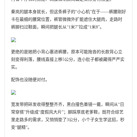
秦岚的腿本身就长，但这条裤子的“小心机”在于——裤腰刚好
卡在最细的腰窝位置，裤管微微外扩能遮住大腿肉，走路时
裤脚扫过鞋面，瞬间把腿长从“1米7”拉成“1米8”。
更绝的是她把小背心塞进裤腰，原本可能拖沓的长款背心立
刻变得利落，腰线直接上移5公分，连小肚子都被藏得严严实
实。
配饰也没随便对付。
宽发带把碎发收得整整齐齐，黑白撞色墨镜一戴，瞬间从“日
常穿搭”升级成“度假风大片”；脚踩厚底老爹鞋，既符合综艺
里走路多的需求，又悄悄垫了3公分，小个子女生学这招，秒
变“腿精”。