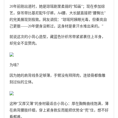
20年前刚出道时，她是琼瑶剧里柔弱的“知画”；现在参加综
艺，穿吊带比基尼配牛仔裤，A4腰、大长腿直接把“腰臀比”
的完美展现到极致。网友调侃：“琼瑶阿姨眼光毒，但秦岚自
己更狠——20年健身没断过，这身材是拿汗水堆出来的。”
就说这次的小背心造型，藏蓝色针织吊带紧紧裹住上半身，
却完全不显赘肉。
为啥？
因为她的肩背线条足够薄，手臂没有拜拜肉，连锁骨都像雕
刻过似的立体。
这种“又厚又薄”的身材最适合小背心：厚在胸臀曲线饱满，薄
在肩背腰肢纤细，穿上紧身款反而能把优势全“兜”住，想不好
看都难。