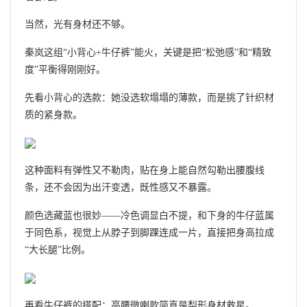
当然，光有身材还不够。
秦岚这组“小背心+牛仔裤”能火，关键是把“松弛感”和“精致
度”平衡得刚刚好。
先看小背心的选款：她没选软塌塌的薄款，而是挑了针织材
质的紧身款。
这种面料有弹性又不勒肉，贴在身上能自然勾勒出腰腹线
条，还不会因为出汗变透，既性感又不暴露。
颜色选藏蓝也很妙——冷色调显白不提，和下身的牛仔蓝属
于同色系，视觉上从脖子到脚踝连成一片，直接把身高拉成
“大长腿”比例。
再看牛仔裤的搭配：高腰微喇款简直是梨形身材救星。