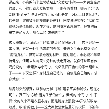
说起来，秦岚的前半生总被贴上“恋爱脑”标签——为男友赔违
约金、和小鲜肉谈恋爱被群嘲，可现在再看她，哪有半分“恋
爱脑”的影子？健身房里挥汗如雨的是她，综艺里自信玩水枪
的是她，穿搭被全网模仿的还是她。网友说得实在：“以前觉
得她为爱情折腾，现在才懂，能把身材管理20年、把穿搭玩
出花样的女人，哪会真的‘恋爱脑’？”
这大概就是“小背心+牛仔裤”能火的深层原因——它不只是一
套衣服，更是一种生活态度的外化。普通女生未必有秦岚的
“魔鬼身材”，但可以学她选对材质、搭对颜色；未必能20年坚
持健身，但可以从每天30分钟的快走开始。就像评论区有位
妈妈说的：“看秦岚穿小背心，突然敢把压箱底的吊带翻出来
了——40岁又怎样？身材是自己练的，自信是自己给的，想
穿就穿！”
结尾时突然想到，以前总觉得“冻龄”是靠医美和滤镜，现在才
明白，真正的“冻龄”是对生活的热气。秦岚的“小背心+牛仔
裤”火的从来不是衣服本身，而是她身上那股“44岁依然敢穿、
敢美、敢活”的劲儿——这大概就是女性最好的模样：不被年