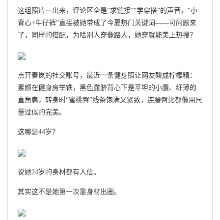
这组照片一出来，评论区全是“求链接”“学穿搭”的声音，“小
背心+牛仔裤”直接被她带成了今夏热门关键词——可问题来
了，同样的搭配，为啥别人穿像路人，她穿就能美上热搜？
点开秦岚的社交账号，最近一条健身照让网友酸成柠檬精：
素颜在健身房举铁，黑色露脐背心下是平坦的小腹、纤薄的
直角肩，转身时“蜜桃臀”线条饱满又紧致，连腰臀比都像用尺
量过似的完美。
这哪是44岁？
说她24岁的身材都有人信。
其实这不是她第一次靠身材出圈。