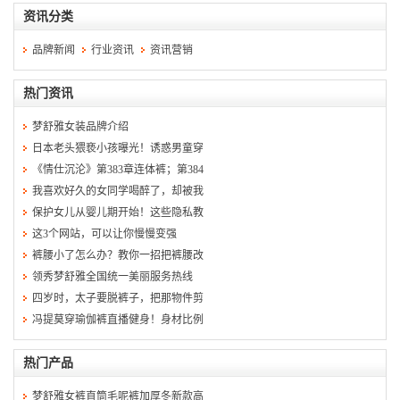
资讯分类
品牌新闻
行业资讯
资讯营销
热门资讯
梦舒雅女装品牌介绍
日本老头猥亵小孩曝光！诱惑男童穿
《情仕沉沦》第383章连体裤；第384
我喜欢好久的女同学喝醉了，却被我
保护女儿从婴儿期开始！这些隐私教
这3个网站，可以让你慢慢变强
裤腰小了怎么办？教你一招把裤腰改
领秀梦舒雅全国统一美丽服务热线
四岁时，太子要脱裤子，把那物件剪
冯提莫穿瑜伽裤直播健身！身材比例
热门产品
梦舒雅女裤直筒毛呢裤加厚冬新款高