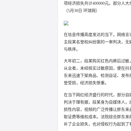
项经济损失共计400000元。部分
（5月30日 环球网）
在信息传播高度发达的当下，网络言
主段某名誉权纠纷案的一审判决，无
与秩序。
大年初二，段某购买红色内裤后过敏
从业者，未经核实过敏原因，便在抖音
东来迅速下架商品、检测自证、发布
誉受损，经济损失惨重。
在当下网红经济盛行的时代，部分自
判决于理有据，段某身为自媒体人，
损性内容，视频的广泛传播让胖东来
取证费等维权成本。法院综合胖东来
补了企业损失，也对侵权行为起到了