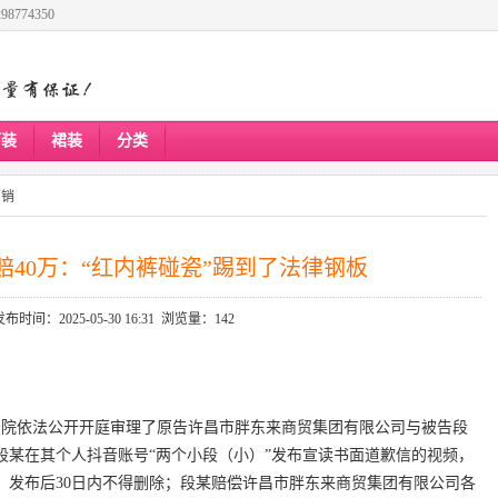
8774350
下装
裙装
分类
营销
赔40万：“红内裤碰瓷”踢到了法律钢板
发布时间：2025-05-30 16:31 浏览量：142
人民法院依法公开开庭审理了原告许昌市胖东来商贸集团有限公司与被告段
段某在其个人抖音账号“两个小段（小）”发布宣读书面道歉信的视频，
，发布后30日内不得删除；段某赔偿许昌市胖东来商贸集团有限公司各