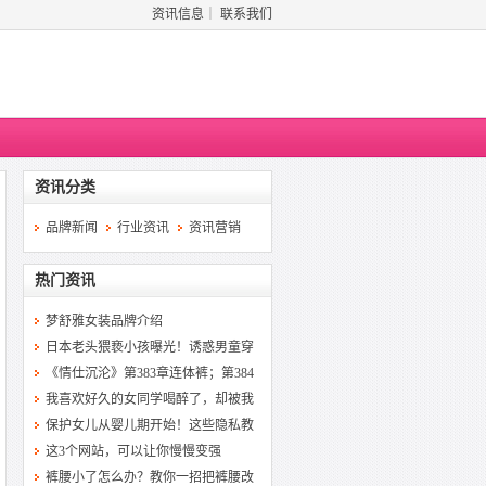
资讯信息
｜
联系我们
资讯分类
品牌新闻
行业资讯
资讯营销
热门资讯
梦舒雅女装品牌介绍
日本老头猥亵小孩曝光！诱惑男童穿
《情仕沉沦》第383章连体裤；第384
我喜欢好久的女同学喝醉了，却被我
保护女儿从婴儿期开始！这些隐私教
这3个网站，可以让你慢慢变强
裤腰小了怎么办？教你一招把裤腰改