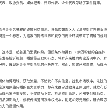
人大代表、政协委员、媒体记者、律师代表、企业代表旁听了案件庭审。
论与企业名誉权的碰撞日益激烈。许昌市魏都区人民法院对胖东来诉博
疑是一个标志，为喧嚣的网络世界和复杂的商业环境带来了明确的规则
，这本是一起普通的消费纠纷。但段某作为拥有130余万粉丝的自媒体
发布控诉视频，播放量超1200万次，将胖东来推向舆论漩涡中心。胖
报告，展现出企业应对危机的积极态度。然而，损害已然造成，品牌声
媒体为博眼球、获取流量，不惜发布不实信息，扰乱市场秩序。法院的
应深知网络传播的巨大影响力，却在未确定过敏真正原因时，就发布贬
品牌形象严重受损，不仅商品下架、检测费用高昂，还需支付律师费、
的品牌影响力、侵权传播范围及维权成本，酌定40万元赔偿，既合理弥
有力的震慑作用。