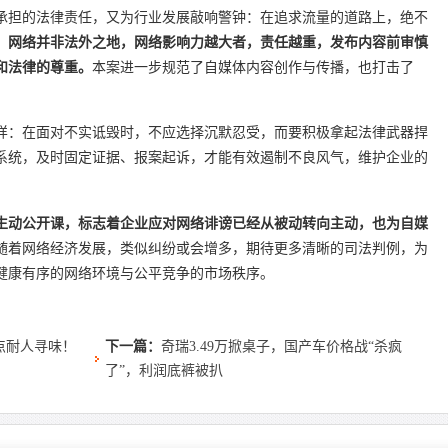
承担的法律责任，又为行业发展敲响警钟：在追求流量的道路上，绝不
。
网络并非法外之地，网络影响力越大者，责任越重，发布内容前审慎
和法律的尊重。
本案进一步规范了自媒体内容创作与传播，也打击了
样：在面对不实诋毁时，不应选择沉默忍受，而要积极拿起法律武器捍
系统，及时固定证据、报案起诉，才能有效遏制不良风气，维护企业的
生动公开课，标志着企业应对网络诽谤已经从被动转向主动，也为自媒
随着网络经济发展，类似纠纷或会增多，期待更多清晰的司法判例，为
健康有序的网络环境与公平竞争的市场秩序。
点耐人寻味！
下一篇：
奇瑞3.49万掀桌子，国产车价格战“杀疯
了”，利润底裤被扒