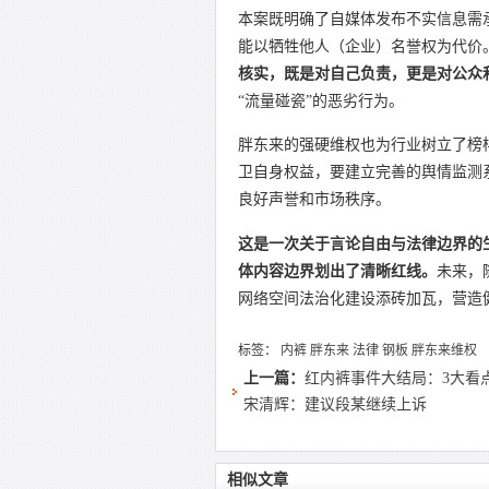
本案既明确了自媒体发布不实信息需
能以牺牲他人（企业）名誉权为代价
核实，既是对自己负责，更是对公众
“流量碰瓷”的恶劣行为。
胖东来的强硬维权也为行业树立了榜
卫自身权益，要建立完善的舆情监测
良好声誉和市场秩序。
这是一次关于言论自由与法律边界的
体内容边界划出了清晰红线。
未来，
网络空间法治化建设添砖加瓦，营造
标签：
内裤
胖东来
法律
钢板
胖东来维权
上一篇：
红内裤事件大结局：3大看
宋清辉：建议段某继续上诉
相似文章