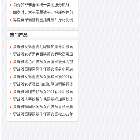
领秀梦舒雅全国统一美丽服务热线
四岁时，太子要脱裤子，把那物件剪
冯提莫穿瑜伽裤直播健身！身材比例
热门产品
梦舒雅女裤直筒毛呢裤加厚冬新款高
梦舒雅女裤黑色西装裤女春秋高腰显
梦舒雅黑色西装裤女高腰显瘦弹力加
梦舒雅高腰直筒牛仔裤女修身小脚20
梦舒雅女裤直筒裤女宽松显瘦2021春
梦舒雅女裤蚕丝加绒加厚微喇棉裤冬
梦舒雅阔腿牛仔裤女2021春秋新款高
梦舒雅人字纹棉羊毛阔腿裤加厚秋冬
梦舒雅微喇休闲裤女西装裤春秋高腰
梦舒雅高腰阔腿牛仔裤女宽松2022年