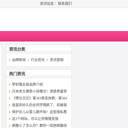
资讯信息
｜
联系我们
资讯分类
品牌新闻
行业资讯
资讯营销
热门资讯
梦舒雅女装品牌介绍
日本老头猥亵小孩曝光！诱惑男童穿
《情仕沉沦》第383章连体裤；第384
我喜欢好久的女同学喝醉了，却被我
保护女儿从婴儿期开始！这些隐私教
这3个网站，可以让你慢慢变强
裤腰小了怎么办？教你一招把裤腰改