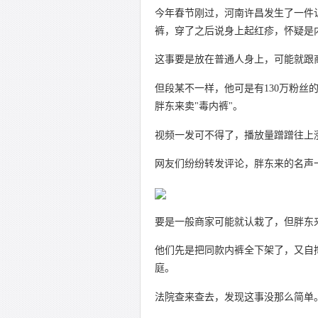
今年春节刚过，河南许昌发生了一件
裤，穿了之后说身上起红疹，怀疑是
这事要是放在普通人身上，可能就跟
但段某不一样，他可是有130万粉丝
胖东来卖"毒内裤"。
视频一发可不得了，播放量蹭蹭往上
网友们纷纷转发评论，胖东来的名声
要是一般商家可能就认栽了，但胖东
他们先是把同款内裤全下架了，又自
庭。
法院查来查去，发现这事没那么简单