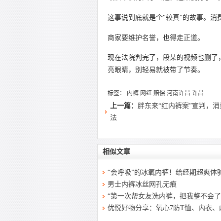
这事说到底就是个"较真"的故事。消
商家要维护名誉，也得走正道。
现在法院判完了，段某的视频也删了
亮眼睛，别轻易就被带了节奏。
标签：
内裤
网红
赔偿
河南许昌
许昌
上一篇：
胖东来“红内裤案”宣判，
法
相似文章
“会呼吸”的冰氧内裤！给经期超爽体
男士内裤冰丝网孔无痕
“第一次帮女友洗内裤，把我整不会了
优悦好物分享：氧心7防T恤、内衣、