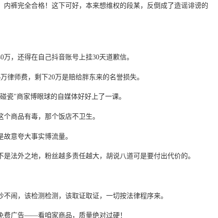
：内裤完全合格！这下可好，本来想维权的段某，反倒成了造谣诽谤的
0万，还得在自己抖音账号上挂30天道歉信。
6万律师费，剩下20万是赔给胖东来的名誉损失。
"碰瓷"商家博眼球的自媒体好好上了一课。
这个商品有毒，那个饭店不卫生。
是故意夸大事实博流量。
不是法外之地，粉丝越多责任越大，胡说八道可是要付出代价的。
吵不闹，该检测检测，该取证取证，一切按法律程序来。
免费广告——看咱家商品，质量绝对过硬！