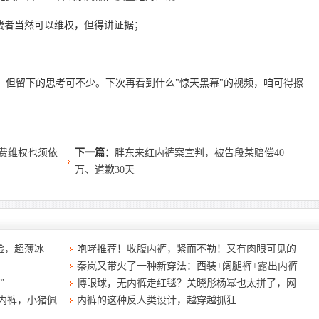
费者当然可以维权，但得讲证据；
，但留下的思考可不少。下次再看到什么"惊天黑幕"的视频，咱可得擦
消费维权也须依
下一篇：
胖东来红内裤案宣判，被告段某赔偿40
万、道歉30天
验，超薄冰
咆哮推荐！收腹内裤，紧而不勒！又有肉眼可见的
秦岚又带火了一种新穿法：西装+阔腿裤+露出内裤
”
博眼球，无内裤走红毯？关晓彤杨幂也太拼了，网
内裤，小猪佩
内裤的这种反人类设计，越穿越抓狂……