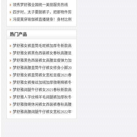
领秀梦舒雅全国统一美丽服务热线
四岁时，太子要脱裤子，把那物件剪
冯提莫穿瑜伽裤直播健身！身材比例
热门产品
梦舒雅女裤直筒毛呢裤加厚冬新款高
梦舒雅女裤黑色西装裤女春秋高腰显
梦舒雅黑色西装裤女高腰显瘦弹力加
梦舒雅高腰直筒牛仔裤女修身小脚20
梦舒雅女裤直筒裤女宽松显瘦2021春
梦舒雅女裤蚕丝加绒加厚微喇棉裤冬
梦舒雅阔腿牛仔裤女2021春秋新款高
梦舒雅人字纹棉羊毛阔腿裤加厚秋冬
梦舒雅微喇休闲裤女西装裤春秋高腰
梦舒雅高腰阔腿牛仔裤女宽松2022年