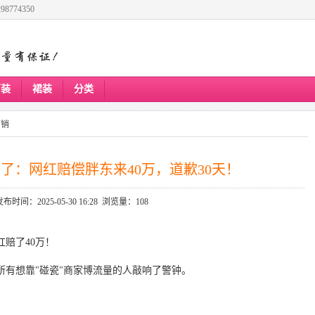
8774350
下装
裙装
分类
营销
判了：网红赔偿胖东来40万，道歉30天！
发布时间：2025-05-30 16:28 浏览量：108
红赔了40万！
所有想靠"碰瓷"商家博流量的人敲响了警钟。