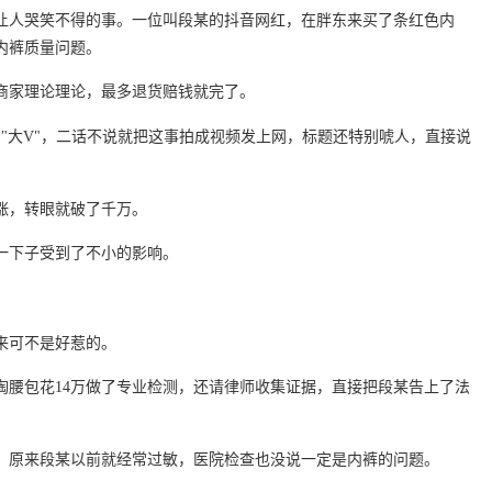
让人哭笑不得的事。一位叫段某的抖音网红，在胖东来买了条红色内
内裤质量问题。
商家理论理论，最多退货赔钱就完了。
的"大V"，二话不说就把这事拍成视频发上网，标题还特别唬人，直接说
涨，转眼就破了千万。
一下子受到了不小的影响。
来可不是好惹的。
掏腰包花14万做了专业检测，还请律师收集证据，直接把段某告上了法
。原来段某以前就经常过敏，医院检查也没说一定是内裤的问题。