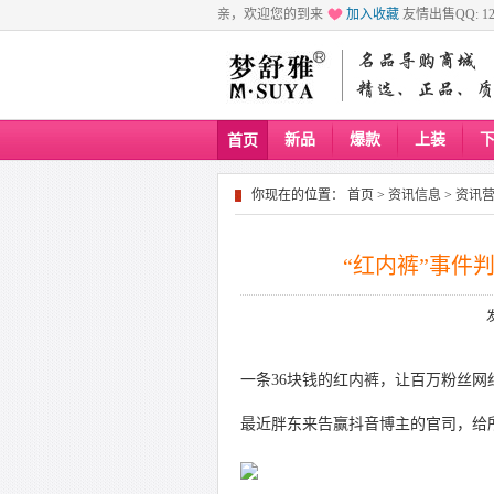
亲，欢迎您的到来
加入收藏
友情出售QQ: 129
新品
爆款
上装
首页
你现在的位置：
首页
>
资讯信息
>
资讯
“红内裤”事件
一条36块钱的红内裤，让百万粉丝网
最近胖东来告赢抖音博主的官司，给